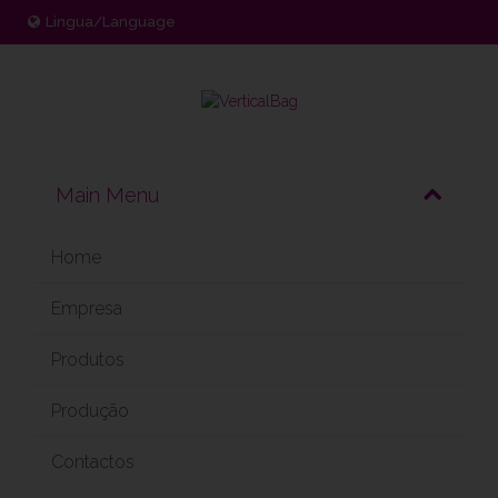
Lingua/Language
Bags
Bag-In-Box
Home
Empresa
Produtos
Produção
Contactos